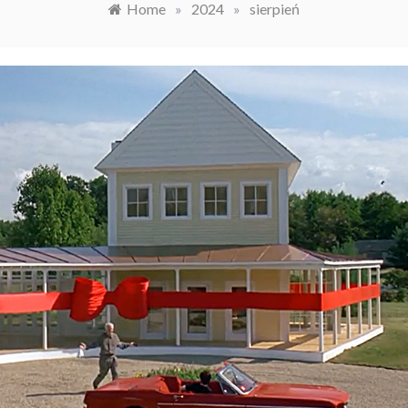
Home
»
2024
»
sierpień