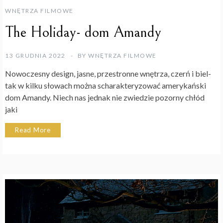
WNĘTRZA FILMOWE
The Holiday- dom Amandy
13 GRUDNIA 2022
BY
WNĘTRZA FILMOWE
Nowoczesny design, jasne, przestronne wnętrza, czerń i biel-
tak w kilku słowach można scharakteryzować amerykański
dom Amandy. Niech nas jednak nie zwiedzie pozorny chłód
jaki
Read More