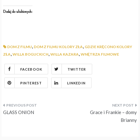
Dodaj do ulubionych:
,
,
DOM Z FILMU
DOM Z FILMU KOLORY ZŁA
GDZIE KRĘCONO KOLORY
,
,
,
ZŁA
WILLA BOGUCKICH
WILLA KAZARA
WNĘTRZA FILMOWE
FACEBOOK
TWITTER
PINTEREST
LINKEDIN
Nawigacja
GLASS ONION
Grace i Frankie – domy
wpisu
Brianny