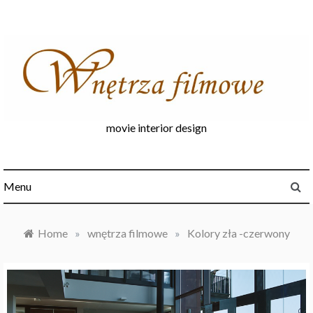
Skip
to
content
movie interior design
Menu
Home
»
wnętrza filmowe
»
Kolory zła -czerwony