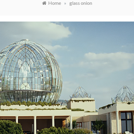
Home
»
glass onion