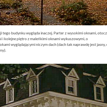
ji tego budynku wygląda inaczej. Parter z wysokimi oknami, otoc
mi i kolejne piętro z maleńkimi oknami wykuszowymi, o
bokami wyglądającymi niczym dach (dach tak naprawdę jest jasny, 
zny).