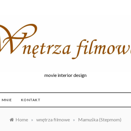
movie interior design
 MNIE
KONTAKT
Home
»
wnętrza filmowe
»
Mamuśka (Stepmom)