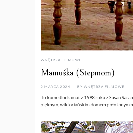
WNĘTRZA FILMOWE
Mamuśka (Stepmom)
2 MARCA 2024
BY
WNĘTRZA FILMOWE
To komediodramat z 1998 roku z Susan Sarand
pięknym, wiktoriańskim domem położonym n