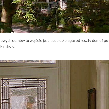
owych domów tu wejście jest nieco osłonięte od reszty domu i po
kim holu,