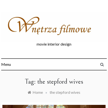
Skip
to
content
movie interior design
Menu
Tag:
the stepford wives
Home
»
the stepford wives