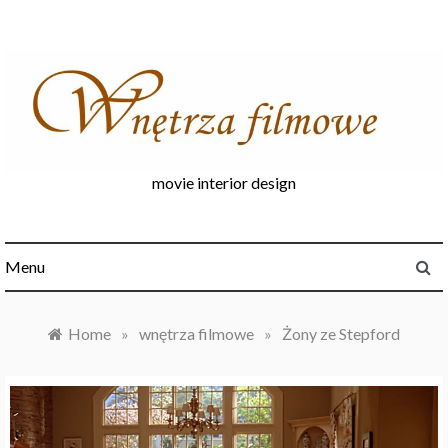
Skip
to
content
movie interior design
Menu
Home
»
wnętrza filmowe
»
Żony ze Stepford