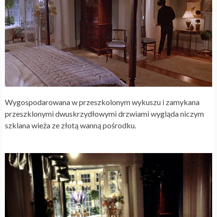
Wygospodarowana w przeszkolonym wykuszu i zamykana
przeszklonymi dwuskrzydłowymi drzwiami wygląda niczym
szklana wieża ze złotą wanną pośrodku.