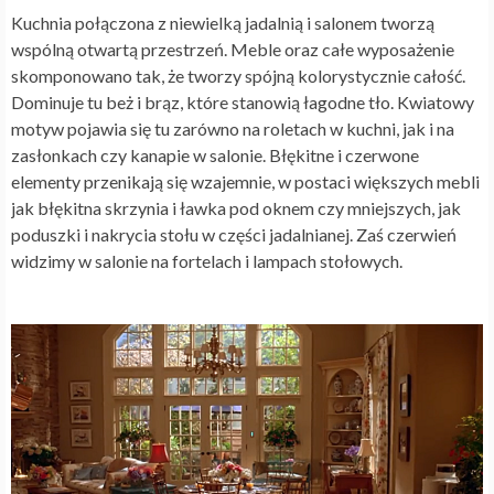
Kuchnia połączona z niewielką jadalnią i salonem tworzą
wspólną otwartą przestrzeń. Meble oraz całe wyposażenie
skomponowano tak, że tworzy spójną kolorystycznie całość.
Dominuje tu beż i brąz, które stanowią łagodne tło. Kwiatowy
motyw pojawia się tu zarówno na roletach w kuchni, jak i na
zasłonkach czy kanapie w salonie. Błękitne i czerwone
elementy przenikają się wzajemnie, w postaci większych mebli
jak błękitna skrzynia i ławka pod oknem czy mniejszych, jak
poduszki i nakrycia stołu w części jadalnianej. Zaś czerwień
widzimy w salonie na fortelach i lampach stołowych.