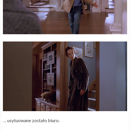
… usytuowane zostało biuro.