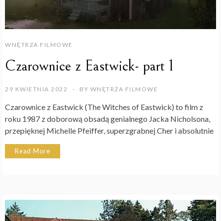
WNĘTRZA FILMOWE
Czarownice z Eastwick- part 1
29 KWIETNIA 2022
BY
WNĘTRZA FILMOWE
Czarownice z Eastwick (The Witches of Eastwick) to film z
roku 1987 z doborową obsadą genialnego Jacka Nicholsona,
przepięknej Michelle Pfeiffer, superzgrabnej Cher i absolutnie
Read More