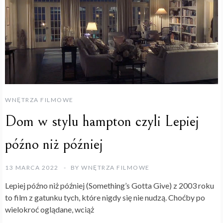
WNĘTRZA FILMOWE
Dom w stylu hampton czyli Lepiej
późno niż później
13 MARCA 2022
BY
WNĘTRZA FILMOWE
Lepiej późno niż później (Something’s Gotta Give) z 2003 roku
to film z gatunku tych, które nigdy się nie nudzą. Choćby po
wielokroć oglądane, wciąż