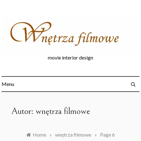
Skip
to
content
movie interior design
Menu
Autor:
wnętrza filmowe
Home
»
wnętrza filmowe
»
Page 6