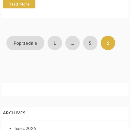
Read More
Stronicowanie
Poprzednie
1
…
5
6
wpisów
ARCHIVES
lipiec 2026