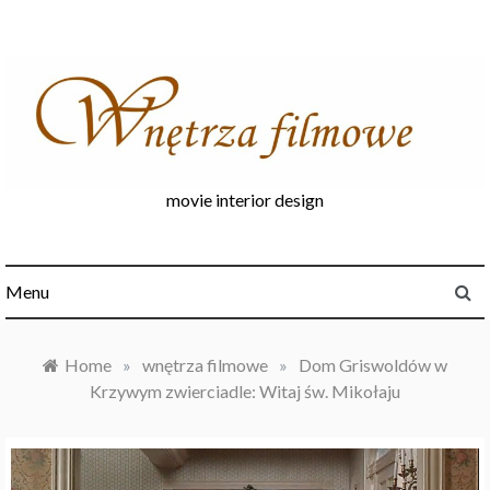
Skip
to
content
movie interior design
Menu
Home
»
wnętrza filmowe
»
Dom Griswoldów w
Krzywym zwierciadle: Witaj św. Mikołaju