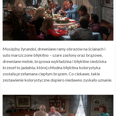
Mosiężny żyrandol, drewniane ramy obrazów na ścianach i
suto marszczone błękitno – szare zasłony oraz brązowe,
drewniane meble, brązowa wykładzina i błękitne siedziska
krzeseł to jadalnia, której chłodna błękitna kolorystyka
została przełamana ciepłym brązem. Co ciekawe, takie
zestawienie kolorystyczne dopiero niedawno zyskało uznanie.