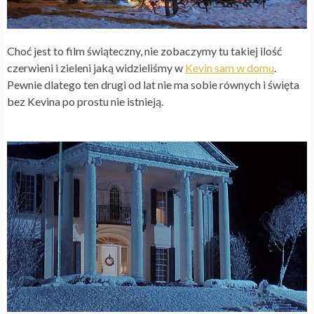
Choć jest to film świąteczny, nie zobaczymy tu takiej ilość
czerwieni i zieleni jaką widzieliśmy w
Kevin sam w domu
.
Pewnie dlatego ten drugi od lat nie ma sobie równych i święta
bez Kevina po prostu nie istnieją.