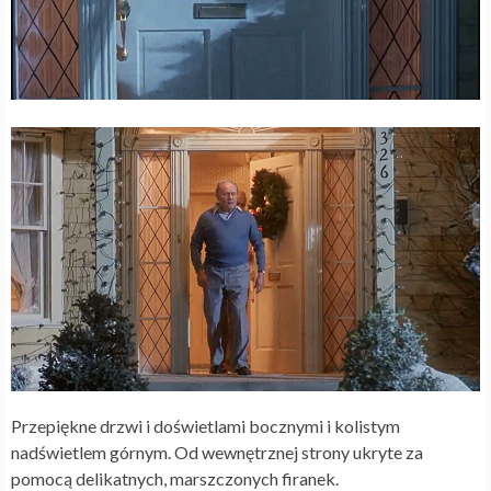
Przepiękne drzwi i doświetlami bocznymi i kolistym
nadświetlem górnym. Od wewnętrznej strony ukryte za
pomocą delikatnych, marszczonych firanek.