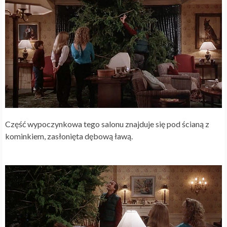
Część wypoczynkowa tego salonu znajduje się pod ścianą z
kominkiem, zasłonięta dębową ławą.