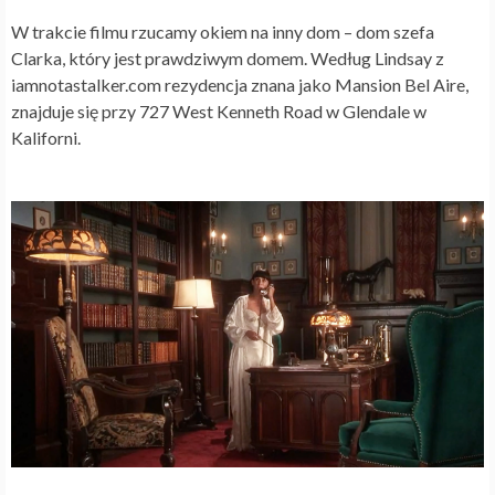
W trakcie filmu rzucamy okiem na inny dom – dom szefa
Clarka, który jest prawdziwym domem. Według Lindsay z
iamnotastalker.com rezydencja znana jako Mansion Bel Aire,
znajduje się przy 727 West Kenneth Road w Glendale w
Kaliforni.