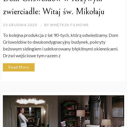
zwierciadle: Witaj św. Mikołaju
10 GRUDNIA 2023
BY
WNĘTRZA FILMOWE
To kolejna produkcja z lat 90-tych, którą odwiedzamy. Dom
Griswoldów to dwukondygnacyjny budynek, pokryty
beżowym sidingiem i udekorowany błękitnymi okiennicami.
Drzwi wejściowe tym razem z
Read More