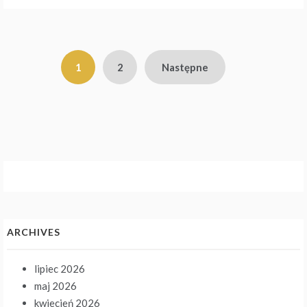
Stronicowanie
1
2
Następne
wpisów
ARCHIVES
lipiec 2026
maj 2026
kwiecień 2026